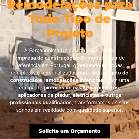
Remodelações para
Todo Tipo de
Projeto
A Forçanónima Unipessoal, LDA é uma
empresa de construções e Remodelações
de
referência em Portugal, oferecendo soluções
completas e personalizadas para cada
projeto de
construção e remodelações interiores
. Com uma
equipa de
pintores de casas, carpinteiros,
aplicadores de pladur, eletricistas e outros
profissionais qualificados
, transformamos os seus
sonhos em realidade com qualidade superior.
Solicite um Orçamento